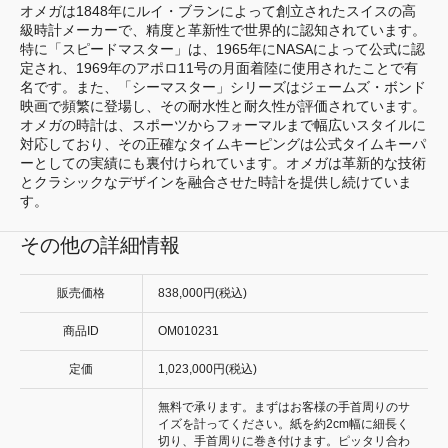
オメガは1848年にルイ・ブランによって創立されたスイスの高
級時計メーカーで、精度と革新性で世界的に認知されています。
特に「スピードマスター」は、1965年にNASAによって公式に認
定され、1969年のアポロ11号の月面着陸に使用されたことで有
名です。また、「シーマスター」シリーズはジェームズ・ボンド
映画で頻繁に登場し、その耐水性と耐久性が評価されています。
オメガの時計は、スポーツからフォーマルまで幅広いスタイルに
対応しており、その正確なタイムキーピングは公式タイムキーパ
ーとしての実績にも裏付けられています。オメガは革新的な技術
とクラシックなデザインを融合させた時計を提供し続けていま
す。
その他の詳細情報
販売価格
838,000円(税込)
商品ID
OM010231
定価
1,023,000円(税込)
無料で承ります。まずはお客様の手首周りのサ
イズを計ってください。紙を約2cm幅に細長く
切り、手首周りに巻き付けます。ピッタリ合わ