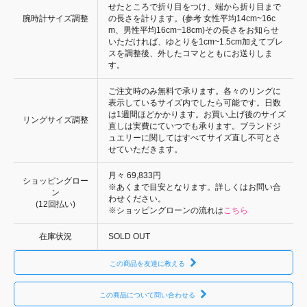
せたところで折り目をつけ、端から折り目まで
腕時計サイズ調整
の長さを計ります。(参考 女性平均14cm~16c
m、男性平均16cm~18cm)その長さをお知らせ
いただければ、ゆとりを1cm~1.5cm加えてブレ
スを調整後、外したコマとともにお送りしま
す。
ご注文時のみ無料で承ります。各々のリングに
表示しているサイズ内でしたら可能です。日数
は1週間ほどかかります。お買い上げ後のサイズ
リングサイズ調整
直しは実費にていつでも承ります。ブランドジ
ュエリーに関してはすべてサイズ直し不可とさ
せていただきます。
月々
69,833円
ショッピングロー
※あくまで目安となります。詳しくはお問い合
ン
わせください。
(12回払い)
※ショッピングローンの流れは
こちら
在庫状況
SOLD OUT
この商品を友達に教える
この商品について問い合わせる