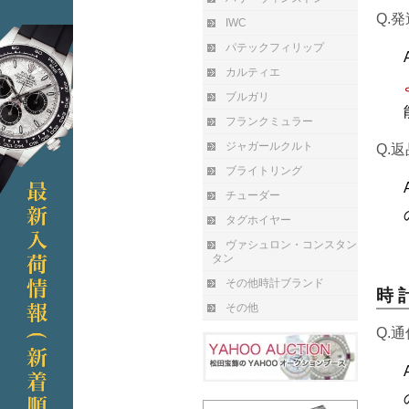
Q.
IWC
パテックフィリップ
カルティエ
ブルガリ
フランクミュラー
ジャガールクルト
Q.
ブライトリング
チューダー
タグホイヤー
ヴァシュロン・コンスタン
タン
その他時計ブランド
時 
その他
Q.