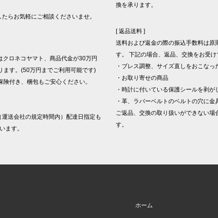
換を承ります。
したらお気軽にご相談くださいませ。
[ 返品送料 ]
送料および返金の際の振込手数料は原
す。 下記の場合、返品、交換をお受け
はクロネコヤマト、商品代金が30万円
・ブレス調整、サイズ直しをおこなっ
ます。(50万円までご利用可能です)
・お取り寄せの商品
保険付き、梱包もご安心ください。
・時計に付いている保護シールを剥が
・革、ラバーベルトのベルトの穴に金
。
ご返品、交換の取り扱いができない場
（運送会社の規定時間内）配達日指定も
す。
います。
ホーム