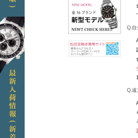
Q.
Q.