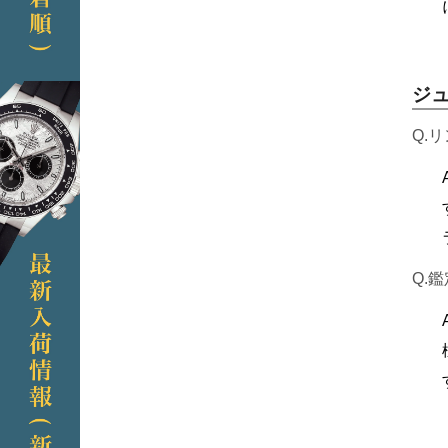
ジ
Q.
Q.