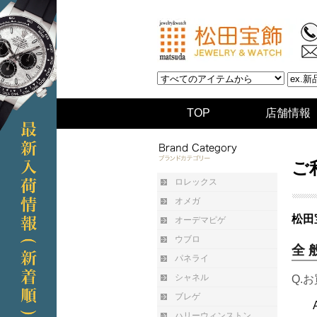
TOP
店舗情報
ご
ロレックス
オメガ
松田
オーデマピゲ
ウブロ
全 
パネライ
シャネル
Q.
ブレゲ
ハリーウィンストン