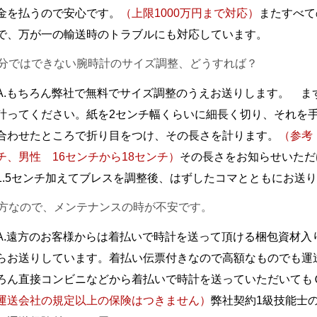
金を払うので安心です。
（上限1000万円まで対応）
またすべて
で、万が一の輸送時のトラブルにも対応しています。
自分ではできない腕時計のサイズ調整、どうすれば？
A.もちろん弊社で無料でサイズ調整のうえお送りします。 ま
計ってください。紙を2センチ幅くらいに細長く切り、それを
合わせたところで折り目をつけ、その長さを計ります。
（参考
チ、男性 16センチから18センチ）
その長さをお知らせいただ
1.5センチ加えてブレスを調整後、はずしたコマとともにお送
遠方なので、メンテナンスの時が不安です。
A.遠方のお客様からは着払いで時計を送って頂ける梱包資材入
らお送りしています。着払い伝票付きなので高額なものでも運
ろん直接コンビニなどから着払いで時計を送っていただいても
運送会社の規定以上の保険はつきません）
弊社契約1級技能士