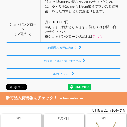
16cm~18cm)その長さをお知らせいただけれ
ば、ゆとりを1cmから1.5cm加えてブレスを調整
後、外したコマとともにお送りします。
月々
131,667円
ショッピングロー
※あくまで目安となります。詳しくはお問い合
ン
わせください。
(12回払い)
※ショッピングローンの流れは
こちら
この商品を友達に教える
この商品について問い合わせる
返品について
新商品入荷情報をチェック！
— New Arrival —