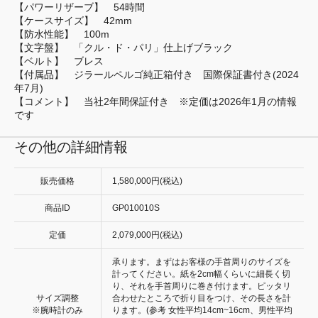
【パワーリザーブ】 54時間
【ケースサイズ】 42mm
【防水性能】 100m
【文字盤】 「クル・ド・パリ」仕上げブラック
【ベルト】 ブレス
【付属品】 ジラールペルゴ純正箱付き 国際保証書付き(2024
年7月)
【コメント】 当社2年間保証付き ※定価は2026年1月の情報
です
その他の詳細情報
販売価格
1,580,000円(税込)
商品ID
GP010010S
定価
2,079,000円(税込)
承ります。まずはお客様の手首周りのサイズを
計ってください。紙を2cm幅くらいに細長く切
り、それを手首周りに巻き付けます。ピッタリ
サイズ調整
合わせたところで折り目をつけ、その長さを計
※腕時計のみ
ります。(参考 女性平均14cm~16cm、男性平均