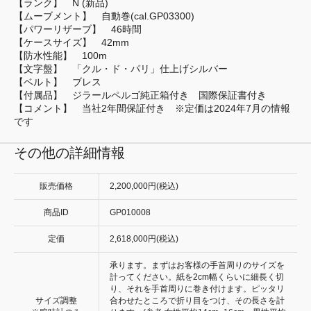
【ランク】 N (新品)
【ムーブメント】 自動巻(cal.GP03300)
【パワーリザーブ】 46時間
【ケースサイズ】 42mm
【防水性能】 100m
【文字盤】 「クル・ド・パリ」仕上げシルバー
【ベルト】 ブレス
【付属品】 ジラールペルゴ純正箱付き 国際保証書付き
【コメント】 当社2年間保証付き ※定価は2024年7月の情報
です
その他の詳細情報
販売価格
2,200,000円(税込)
商品ID
GP010008
定価
2,618,000円(税込)
承ります。まずはお客様の手首周りのサイズを
計ってください。紙を2cm幅くらいに細長く切
り、それを手首周りに巻き付けます。ピッタリ
サイズ調整
合わせたところで折り目をつけ、その長さを計