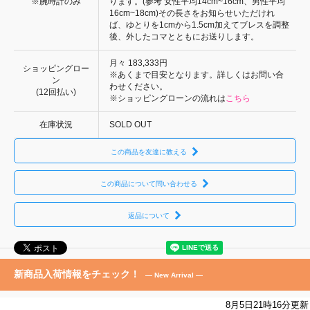
※腕時計のみ
ります。(参考 女性平均14cm~16cm、男性平均
16cm~18cm)その長さをお知らせいただけれ
ば、ゆとりを1cmから1.5cm加えてブレスを調整
後、外したコマとともにお送りします。
月々
183,333円
ショッピングロー
※あくまで目安となります。詳しくはお問い合
ン
わせください。
(12回払い)
※ショッピングローンの流れは
こちら
在庫状況
SOLD OUT
この商品を友達に教える
この商品について問い合わせる
返品について
新商品入荷情報をチェック！
— New Arrival —