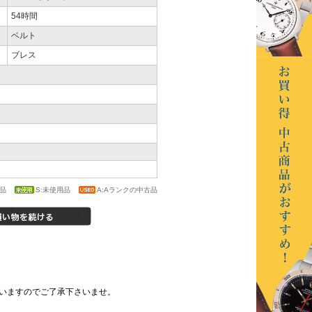
54時間
ベルト
ブレス
新品
S:未使用品
A:Aランクの中古品
いますのでご了承下さいませ。