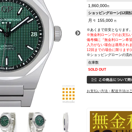
1,860,000
円
ショッピングローン(12回払
月々
155,000
円
※あくまで目安となります
※無金利ローンでのお支払
備考欄に『無金利ローン希
入力がない場合は適用され
12回までの場合に限ります(
※ショッピングローンの流
在庫数
SOLD OUT
お支払い方法・配送方法は