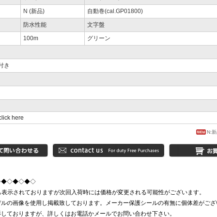
N (新品)
自動巻(cal.GP01800)
防水性能
文字盤
100m
グリーン
付き
click here
N:
◇◆◇◆◇◆◇
価格も表示されておりますが次回入荷時には価格が変更される可能性がございます。
デルの画像を使用し掲載致しております。メーカー保護シールの有無に個体差がござ
影しておりますが、詳しくはお電話かメールでお問い合わせ下さい。