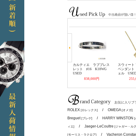
ROLEX
/
OMEGA
[ロレックス]
[オメガ]
Breguet
/
HARRY WINSTON
[ブレゲ]
/
Jaeger-LeCoultre
ィエ]
[ジャガー・ルク
/
Vacheron Consta
[モーリス・ラクロア]