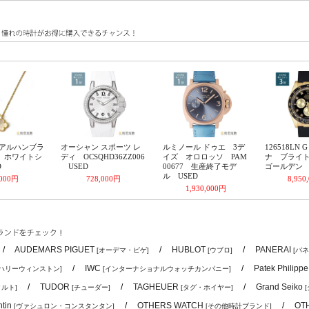
/
AUDEMARS PIGUET
/
HUBLOT
/
PANERAI
[オーデマ・ピゲ]
[ウブロ]
[パネ
/
IWC
/
Patek Philipp
[ハリーウィンストン]
[インターナショナルウォッチカンパニー]
/
TUDOR
/
TAGHEUER
/
Grand Seiko
ルト]
[チューダー]
[タグ・ホイヤー]
ntin
/
OTHERS WATCH
/
OT
[ヴァシュロン・コンスタンタン]
[その他時計ブランド]