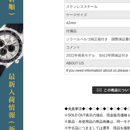
ステンレススチール
ケースサイズ
42mm
付属品
ジラールペルゴ純正箱付き 国際保証書
コメント
2022年発表モデル 当社2年間保証付き
ABOUT US
If you need information about us please 
◆免責事項◆◇◆◇◆◇◆◇◆◇◆◇◆
※SOLD OUT表示の場合、現金販売
※新品・未使用品の商品画像は、同一モ
※中古品につきましては通常、現品を撮