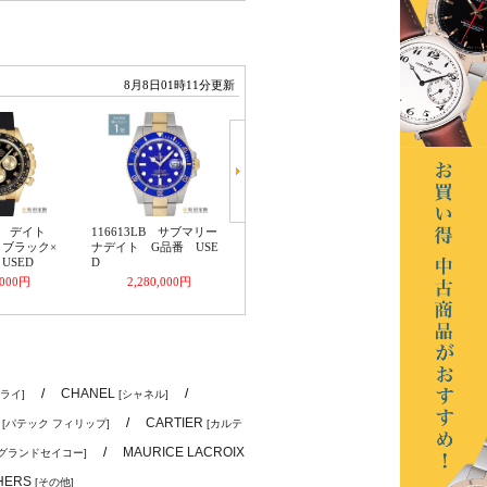
/
CHANEL
/
ライ]
[シャネル]
e
/
CARTIER
[パテック フィリップ]
[カルテ
/
MAURICE LACROIX
[グランドセイコー]
HERS
[その他]