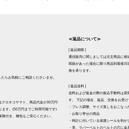
≪返品について≫
[ 返品期限 ]
通信販売に関しましては注文商品に相
瑕疵があった場合に限り商品到着後3日
換を承ります。
したらお気軽にご相談くださいませ。
[ 返品送料 ]
送料および返金の際の振込手数料は原
す。 下記の場合、返品、交換をお受け
はクロネコヤマト、商品代金が30万円
・ブレス調整、サイズ直しをおこなっ
ます。(50万円までご利用可能です)
・お取り寄せの商品
保険付き、梱包もご安心ください。
・時計に付いている保護シールを剥が
・革、ラバーベルトのベルトの穴に金