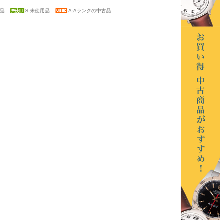
新品
S:未使用品
A:Aランクの中古品