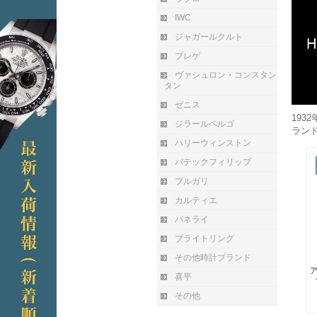
IWC
ジャガールクルト
ブレゲ
ヴァシュロン・コンスタン
タン
ゼニス
19
ジラールペルゴ
ラン
ハリーウィンストン
パテックフィリップ
ブルガリ
カルティエ
パネライ
ブライトリング
その他時計ブランド
喜平
その他