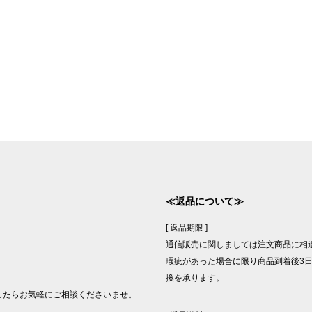
≪返品について≫
[ 返品期限 ]
通信販売に関しましては注文商品に相
瑕疵があった場合に限り商品到着後3日
換を承ります。
したらお気軽にご相談くださいませ。