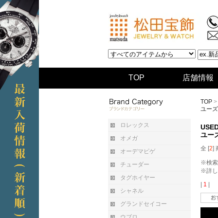
TOP
店舗情報
TOP
ユーズ
ロレックス
USE
ユー
オメガ
全 [
2
]
オーデマピゲ
※検索
チューダー
※詳し
タグホイヤー
|
1
|
シャネル
グランドセイコー
ウブロ