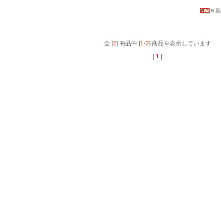
N:
全 [
2
] 商品中 [
1
-
2
] 商品を表示しています
|
1
|