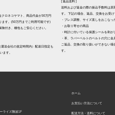
[ 返品送料 ]
送料および返金の際の振込手数料は原
す。 下記の場合、返品、交換をお受け
はクロネコヤマト、商品代金が30万円
・ブレス調整、サイズ直しをおこなっ
ます。(50万円までご利用可能です)
・お取り寄せの商品
保険付き、梱包もご安心ください。
・時計に付いている保護シールを剥が
・革、ラバーベルトのベルトの穴に金
。
ご返品、交換の取り扱いができない場
（運送会社の規定時間内）配達日指定も
す。
います。
ホーム
お支払い方法について
バーライズ難波1F
配送方法・送料について