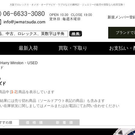
大阪でロレックス・オメガ・オーデマピゲ・ウブロなどの腕時計・ジュエリーの販売や買取なら松田宝飾！
新規メンバー登
ブランドで
最新入荷
買取・下取り
お支払い・
>
Harry Winston
>
USED
ド
D
ズド
 商品中 [
1
-
2
] 商品を表示しています
結果には売り切れ商品（ソールドアウト表記の商品）も含みます
い在庫状況に関しましてはメールまたはお電話にてお問い合わせください